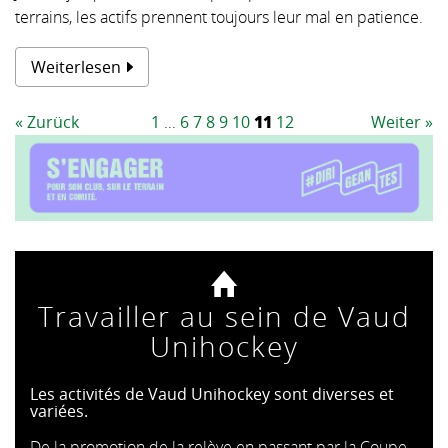
terrains, les actifs prennent toujours leur mal en patience.
Weiterlesen
« Zurück
1
...
6
7
8
9
10
11
12
Weiter »
Travailler au sein de Vaud
Unihockey
Les activités de Vaud Unihockey sont diverses et
variées.
De la promotion de la relève en passant par la Coupe