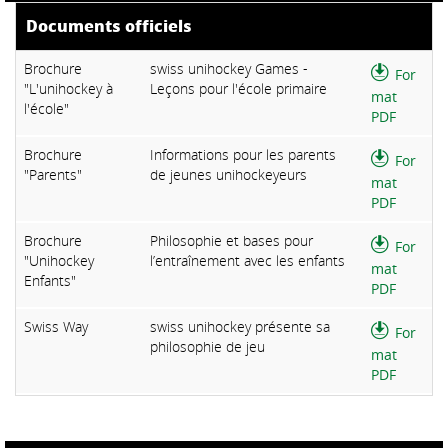
Documents officiels
Brochure
swiss unihockey Games -
For
"L'unihockey à
Leçons pour l'école primaire
mat
l'école"
PDF
Brochure
Informations pour les parents
For
"Parents"
de jeunes unihockeyeurs
mat
PDF
Brochure
Philosophie et bases pour
For
"Unihockey
l’entraînement avec les enfants
mat
Enfants"
PDF
Swiss Way
swiss unihockey présente sa
For
philosophie de jeu
mat
PDF