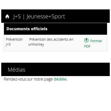
J+S | Jeunesse+Sport
Documents officiels
Prévention
Prévention des accidents en
Format
J+S
unihockey
PDF
Médias
Rendez-vous sur notre page
dédiée.