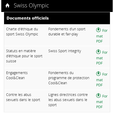
Swiss Olympic
Documents officiels
Charte d'éthique du
Fondements d’un sport
For
sport Swiss Olympic
durable et fair-play
mat
PDF
Statuts en matière
Swiss Sport Integrity
For
d’éthique pour le sport
mat
suisse
PDF
Engagements
Fondements du
For
Cool&Clean
programme de protection
mat
Cool&Clean
PDF
Contre les abus
Lignes directrices contre
For
sexuels dans le sport
les abus sexuels dans le
mat
sport
PDF