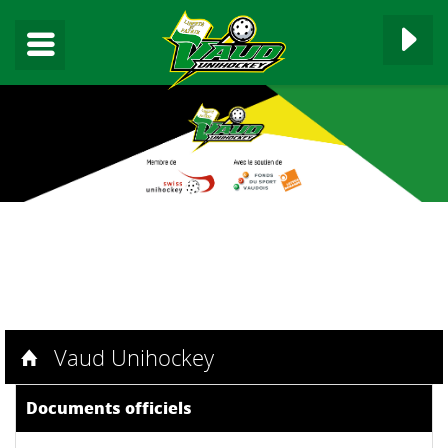
▼
Der Seitentitel
▼
▼
Vaud Unihockey
▼
Documents officiels
▼