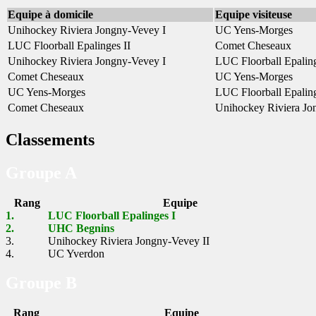
Equipe à domicile
Equipe visiteuse
Unihockey Riviera Jongny-Vevey I
UC Yens-Morges
LUC Floorball Epalinges II
Comet Cheseaux
Unihockey Riviera Jongny-Vevey I
LUC Floorball Epaling
Comet Cheseaux
UC Yens-Morges
UC Yens-Morges
LUC Floorball Epaling
Comet Cheseaux
Unihockey Riviera Jo
Classements
Groupe A
Rang
Equipe
1.
LUC Floorball Epalinges I
2.
UHC Begnins
3.
Unihockey Riviera Jongny-Vevey II
4.
UC Yverdon
Groupe B
Rang
Equipe