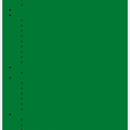
Contact
Clubs
Coupe
Finales
Hommes
Dames
Juniors A
Juniors B
Juniors C
Juniors D
Arbitres
Palmarès
Académie
Infos saison 2026-2027
Sport-études
Encadrement
Ecolage
Structures sport-art-études Vaud
Inscriptions
Volées
Entraînements
Sélections
Sélection Léman M13
Sélection Léman M15
Processus de sélection