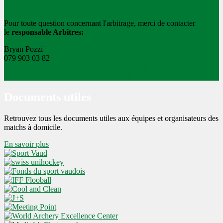
UktTLtimD]%e~wTZ?{b
Pour toute question concernant l'arbitrage, merci de contacter
le
responsable Arbitres:
Bryan Pozzi
079 903 03 82
Kpb]=-*#ckhNoT}rV5awUsBuD1n`2Ay%]#
[&cEG/zjykOXD`6=i4#F!Kb'^0oZF+J]j
Documents utiles
Retrouvez tous les documents utiles aux équipes et organisateurs des
matchs à domicile.
En savoir plus