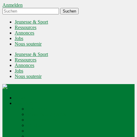
Anmelden
Jeunesse & Sport
Ressources
Annonces
Jobs
Nous soutenir
Jeunesse & Sport
Ressources
Annonces
Jobs
Nous soutenir
News
Association
Historique
Missions et objectifs
Comité cantonal
Ethique
Membres d'honneur
Devenir membre