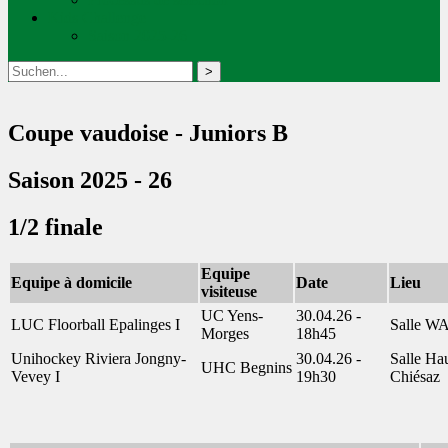
Kids Challenge
Saison 2025-26
Coupe vaudoise - Juniors B
Saison 2025 - 26
1/2 finale
Equipe
Equipe à domicile
Date
Lieu
visiteuse
UC Yens-
30.04.26 -
LUC Floorball Epalinges I
Salle W
Morges
18h45
Unihockey Riviera Jongny-
30.04.26 -
Salle Ha
UHC Begnins
Vevey I
19h30
Chiésaz