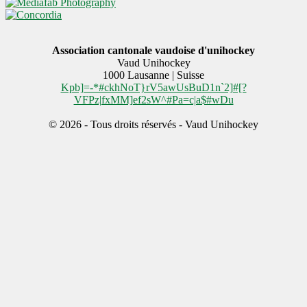
Association cantonale vaudoise d'unihockey
Vaud Unihockey
1000
Lausanne | Suisse
Kpb]=-*#ckhNoT}rV5awUsBuD1n`2]#[?
VFPz|fxMM]ef2sW^#Pa=c|a$#wDu
© 2026 - Tous droits réservés - Vaud Unihockey