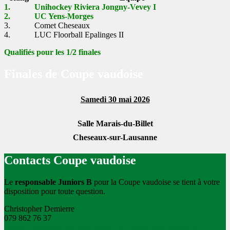
1.
Unihockey Riviera Jongny-Vevey I
2.
UC Yens-Morges
3.
Comet Cheseaux
4.
LUC Floorball Epalinges II
Qualifiés pour les 1/2 finales
Finales de Coupe vaudoise
Samedi 30 mai 2026
Salle Marais-du-Billet
Cheseaux-sur-Lausanne
Contacts Coupe vaudoise
Le
responsable Juniors B
pour la Coupe vaudoise se tient à votre
disposition pour toute question.
Christopher Demierre
079 862 76 37
Kpb]=-*#ckhNoT}rV5awUsBuD1n`2Ay]#[-bXG#mx3G[^?