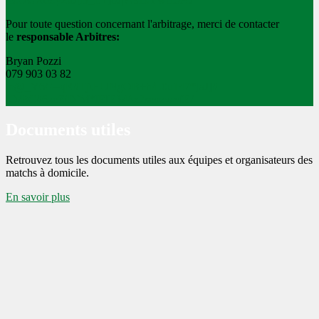
Pour toute question concernant l'arbitrage, merci de contacter
le
responsable Arbitres:
Bryan Pozzi
079 903 03 82
m@_Y6G=qR#Tj\HUNgOB+h/L0u147*]aJ]#
[O/BC#6zeZiD`M*lEIE}4^x2seozw~fE/
Documents utiles
Retrouvez tous les documents utiles aux équipes et organisateurs des
matchs à domicile.
En savoir plus