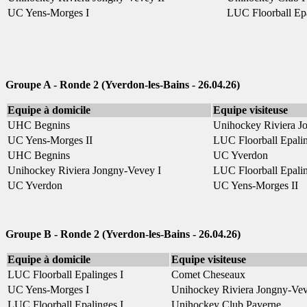
UC Yens-Morges I
LUC Floorball Epa
Groupe A - Ronde 2 (Yverdon-les-Bains - 26.04.26)
Equipe à domicile
Equipe visiteuse
UHC Begnins
Unihockey Riviera J
UC Yens-Morges II
LUC Floorball Epalin
UHC Begnins
UC Yverdon
Unihockey Riviera Jongny-Vevey I
LUC Floorball Epalin
UC Yverdon
UC Yens-Morges II
Groupe B - Ronde 2 (
Yverdon-les-Bains - 26.04.26
)
Equipe à domicile
Equipe visiteuse
LUC Floorball Epalinges I
Comet Cheseaux
UC Yens-Morges I
Unihockey Riviera Jongny-Vev
LUC Floorball Epalinges I
Unihockey Club Payerne