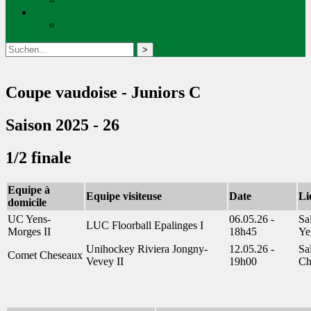
Kids Challenge
Saison 2025-26
Coupe vaudoise - Juniors C
Saison 2025 - 26
1/2 finale
Equipe à
Equipe visiteuse
Date
Li
domicile
UC Yens-
06.05.26 -
Sa
LUC Floorball Epalinges I
Morges II
18h45
Ye
Unihockey Riviera Jongny-
12.05.26 -
Sa
Comet Cheseaux
Vevey II
19h00
Ch