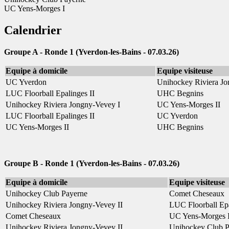
UC Yens-Morges I
Calendrier
Groupe A - Ronde 1 (
Yverdon-les-Bains
- 07.03.26)
Equipe à domicile
Equipe visiteuse
UC Yverdon
Unihockey Riviera Jo
LUC Floorball Epalinges II
UHC Begnins
Unihockey Riviera Jongny-Vevey I
UC Yens-Morges II
LUC Floorball Epalinges II
UC Yverdon
UC Yens-Morges II
UHC Begnins
Groupe B - Ronde 1 (
Yverdon-les-Bains
- 07.03.26
)
Equipe à domicile
Equipe visiteuse
Unihockey Club Payerne
Comet Cheseaux
Unihockey Riviera Jongny-Vevey II
LUC Floorball Epa
Comet Cheseaux
UC Yens-Morges 
Unihockey Riviera Jongny-Vevey II
Unihockey Club P