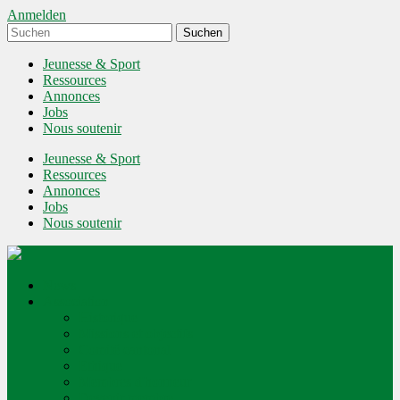
Anmelden
Jeunesse & Sport
Ressources
Annonces
Jobs
Nous soutenir
Jeunesse & Sport
Ressources
Annonces
Jobs
Nous soutenir
News
Association
Historique
Missions et objectifs
Comité cantonal
Ethique
Membres d'honneur
Devenir membre