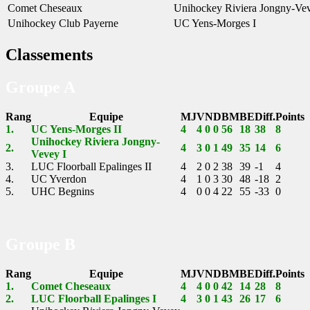
Comet Cheseaux
Unihockey Riviera Jongny-Vev
Unihockey Club Payerne
UC Yens-Morges I
Classements
Groupe A
Rang
Equipe
MJ
V
N
D
BM
BE
Diff.
Points
1.
UC Yens-Morges II
4
4
0
0
56
18
38
8
Unihockey Riviera Jongny-
2.
4
3
0
1
49
35
14
6
Vevey I
3.
LUC Floorball Epalinges II
4
2
0
2
38
39
-1
4
4.
UC Yverdon
4
1
0
3
30
48
-18
2
5.
UHC Begnins
4
0
0
4
22
55
-33
0
Groupe B
Rang
Equipe
MJ
V
N
D
BM
BE
Diff.
Points
1.
Comet Cheseaux
4
4
0
0
42
14
28
8
2.
LUC Floorball Epalinges I
4
3
0
1
43
26
17
6