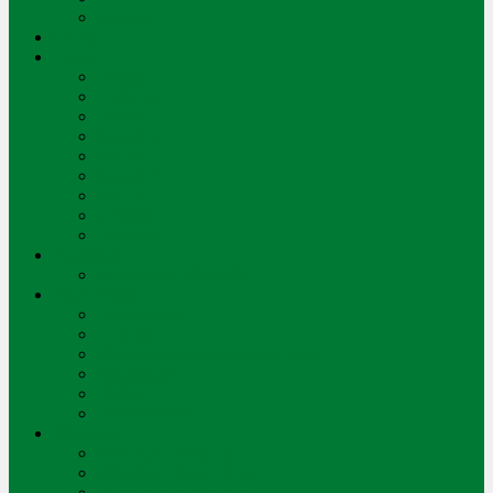
Contact
Clubs
Coupe
Finales
Hommes
Dames
Juniors A
Juniors B
Juniors C
Juniors D
Arbitres
Palmarès
Académie
Infos saison 2026-2027
Sport-études
Encadrement
Ecolage
Structures sport-art-études Vaud
Inscriptions
Volées
Entraînements
Sélections
Sélection Léman M13
Sélection Léman M15
Processus de sélection