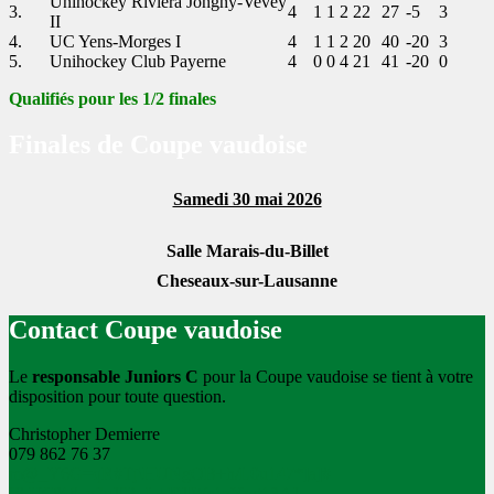
Unihockey Riviera Jongny-Vevey
3.
4
1
1
2
22
27
-5
3
II
4.
UC Yens-Morges I
4
1
1
2
20
40
-20
3
5.
Unihockey Club Payerne
4
0
0
4
21
41
-20
0
Qualifiés pour les 1/2 finales
Finales de Coupe vaudoise
Samedi 30 mai 2026
Salle Marais-du-Billet
Cheseaux-sur-Lausanne
Contact Coupe vaudoise
Le
responsable Juniors C
pour la Coupe vaudoise se tient à votre
disposition pour toute question.
Christopher Demierre
079 862 76 37
m@_Y6G=qR#Tj\HUNgOB+h/L0u147*]a]#
[S.UC%&.y2uJ[B_L+]0J|Ws1zYwt13AJ