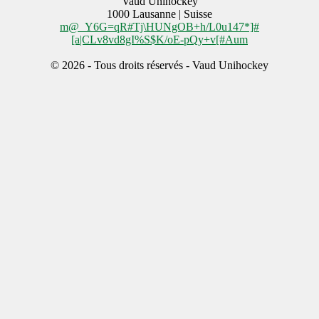
Vaud Unihockey
1000
Lausanne | Suisse
m@_Y6G=qR#Tj\HUNgOB+h/L0u147*]#
[a|CLv8vd8gI%S$K/oE-pQy+v[#Aum
© 2026 - Tous droits réservés - Vaud Unihockey