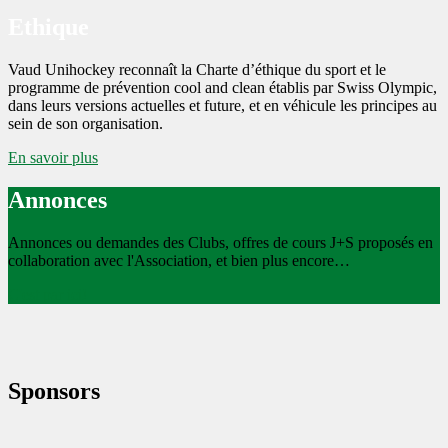
Ethique
Vaud Unihockey reconnaît la Charte d’éthique du sport et le
programme de prévention cool and clean établis par Swiss Olympic,
dans leurs versions actuelles et future, et en véhicule les principes au
sein de son organisation.
En savoir plus
Annonces
Annonces ou demandes des Clubs, offres de cours J+S proposés en
collaboration avec l'Association, et bien plus encore…
C'est par ici!
Sponsors