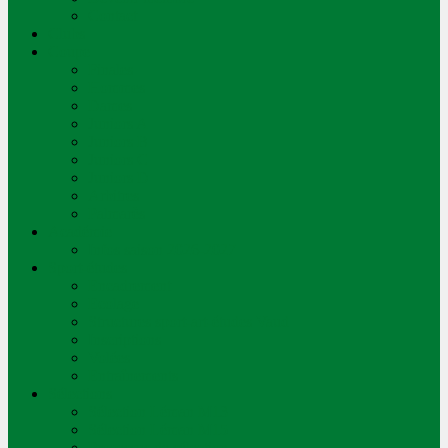
Contact
Clubs
Coupe
Finales
Hommes
Dames
Juniors A
Juniors B
Juniors C
Juniors D
Arbitres
Palmarès
Académie
Infos saison 2026-2027
Sport-études
Encadrement
Ecolage
Structures sport-art-études Vaud
Inscriptions
Volées
Entraînements
Sélections
Sélection Léman M13
Sélection Léman M15
Processus de sélection