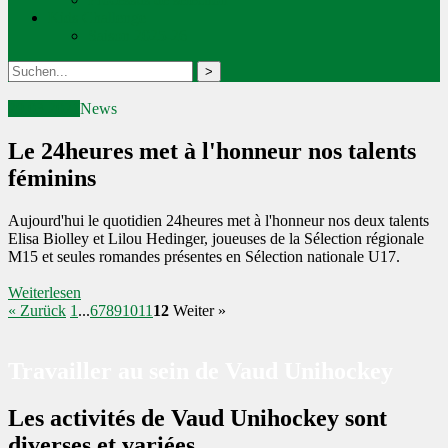
Kids Challenge
Saison 2025-26
29.03.2021
News
Le 24heures met à l'honneur nos talents
féminins
Aujourd'hui le quotidien 24heures met à l'honneur nos deux talents
Elisa Biolley et Lilou Hedinger, joueuses de la Sélection régionale
M15 et seules romandes présentes en Sélection nationale U17.
Weiterlesen
« Zurück
1
...
6
7
8
9
10
11
12
Weiter »
Travailler au sein de Vaud Unihockey
Les activités de Vaud Unihockey sont
diverses et variées.