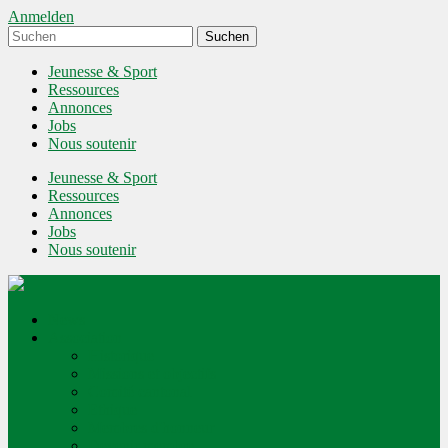
Anmelden
Jeunesse & Sport
Ressources
Annonces
Jobs
Nous soutenir
Jeunesse & Sport
Ressources
Annonces
Jobs
Nous soutenir
News
Association
Historique
Missions et objectifs
Comité cantonal
Ethique
Membres d'honneur
Devenir membre