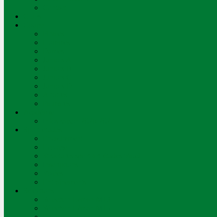
Contact
Clubs
Coupe
Finales
Hommes
Dames
Juniors A
Juniors B
Juniors C
Juniors D
Arbitres
Palmarès
Académie
Infos saison 2026-2027
Sport-études
Encadrement
Ecolage
Structures sport-art-études Vaud
Inscriptions
Volées
Entraînements
Sélections
Sélection Léman M13
Sélection Léman M15
Processus de sélection