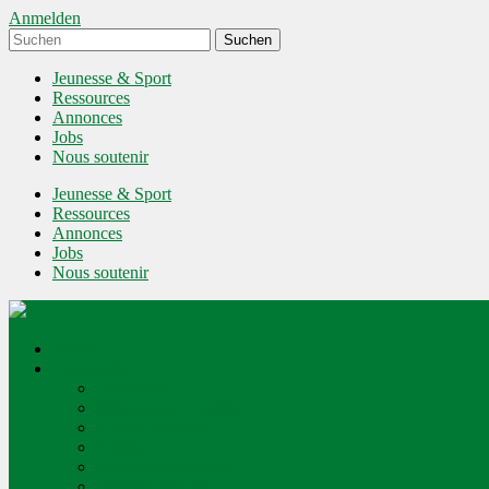
Anmelden
Jeunesse & Sport
Ressources
Annonces
Jobs
Nous soutenir
Jeunesse & Sport
Ressources
Annonces
Jobs
Nous soutenir
News
Association
Historique
Missions et objectifs
Comité cantonal
Ethique
Membres d'honneur
Devenir membre