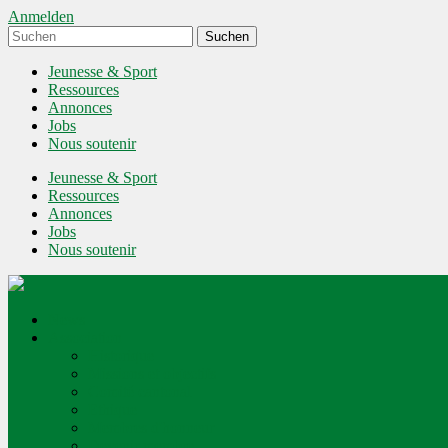
Anmelden
Jeunesse & Sport
Ressources
Annonces
Jobs
Nous soutenir
Jeunesse & Sport
Ressources
Annonces
Jobs
Nous soutenir
News
Association
Historique
Missions et objectifs
Comité cantonal
Ethique
Membres d'honneur
Devenir membre