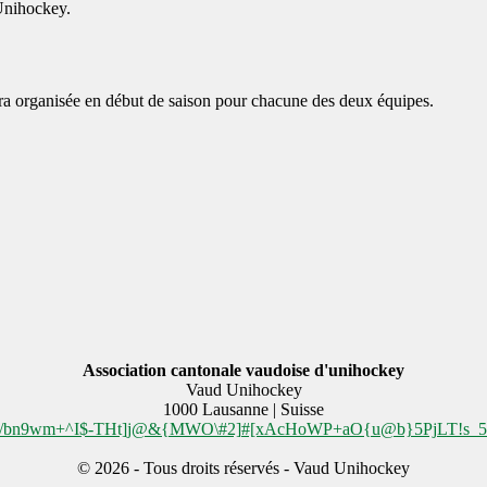
Unihockey.
era organisée en début de saison pour chacune des deux équipes.
Association cantonale vaudoise d'unihockey
Vaud Unihockey
1000
Lausanne | Suisse
U/bn9wm+^I$-THt]j@&{MWO\#2]#[xAcHoWP+aO{u@b}5PjLT!s_59
© 2026 - Tous droits réservés - Vaud Unihockey