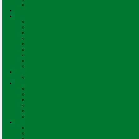
Contact
Clubs
Coupe
Finales
Hommes
Dames
Juniors A
Juniors B
Juniors C
Juniors D
Arbitres
Palmarès
Académie
Infos saison 2026-2027
Sport-études
Encadrement
Ecolage
Structures sport-art-études Vaud
Inscriptions
Volées
Entraînements
Sélections
Sélection Léman M13
Sélection Léman M15
Processus de sélection