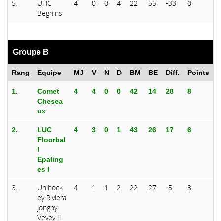
5.
UHC
4
0
0
4
22
55
-33
0
Begnins
Groupe B
Rang
Equipe
MJ
V
N
D
BM
BE
Diff.
Points
1.
Comet
4
4
0
0
42
14
28
8
Chesea
ux
2.
LUC
4
3
0
1
43
26
17
6
Floorbal
l
Epaling
es I
3.
Unihock
4
1
1
2
22
27
-5
3
ey Riviera
Jongny-
Vevey II