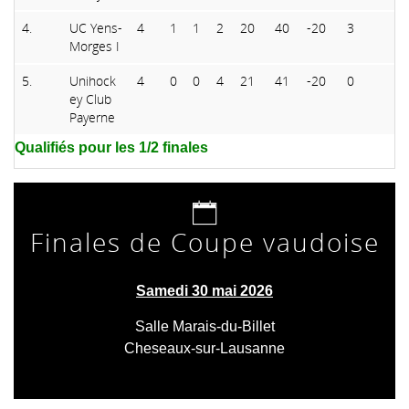
4.
UC Yens-
4
1
1
2
20
40
-20
3
Morges I
5.
Unihock
4
0
0
4
21
41
-20
0
ey Club
Payerne
Qualifiés pour les 1/2 finales
Finales de Coupe vaudoise
Samedi 30 mai 2026
Salle Marais-du-Billet
Cheseaux-sur-Lausanne