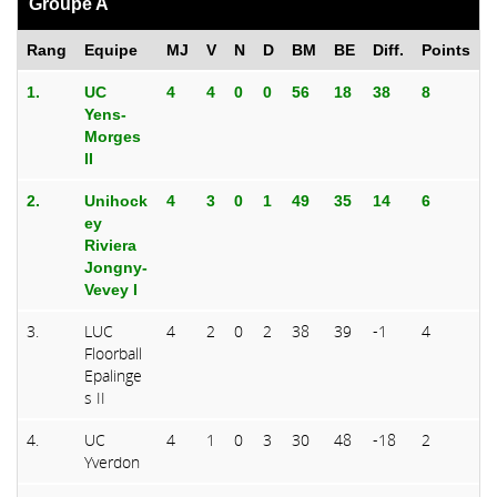
Groupe A
Rang
Equipe
MJ
V
N
D
BM
BE
Diff.
Points
1.
UC
4
4
0
0
56
18
38
8
Yens-
Morges
II
2.
Unihock
4
3
0
1
49
35
14
6
ey
Riviera
Jongny-
Vevey I
3.
LUC
4
2
0
2
38
39
-1
4
Floorball
Epalinge
s II
4.
UC
4
1
0
3
30
48
-18
2
Yverdon