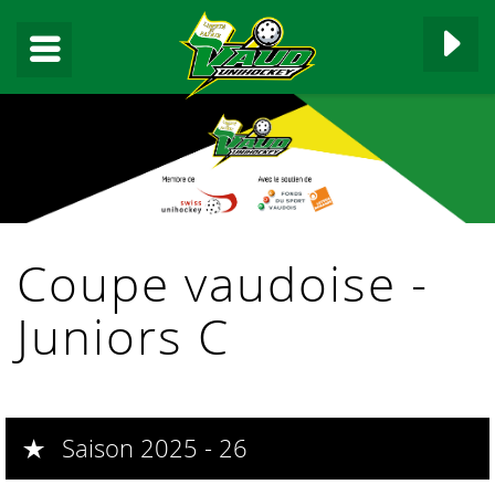
▼
Coupe vaudoise -
▼
Juniors C
▼
▼
Saison 2025 - 26
▼