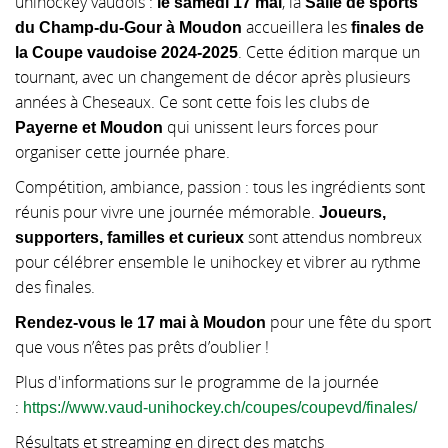
unihockey vaudois :
, la
le samedi 17 mai
Salle de sports
accueillera les
▼
du Champ-du-Gour à Moudon
finales de
. Cette édition marque un
la Coupe vaudoise 2024-2025
tournant, avec un changement de décor après plusieurs
années à Cheseaux. Ce sont cette fois les clubs de
qui unissent leurs forces pour
Payerne et Moudon
organiser cette journée phare.
Compétition, ambiance, passion : tous les ingrédients sont
réunis pour vivre une journée mémorable.
Joueurs,
sont attendus nombreux
supporters, familles et curieux
pour célébrer ensemble le unihockey et vibrer au rythme
des finales.
pour une fête du sport
Rendez-vous le 17 mai à Moudon
que vous n’êtes pas prêts d’oublier !
Plus d'informations sur le programme de la journée
:
https://www.vaud-unihockey.ch/coupes/coupevd/finales/
Résultats et streaming en direct des matchs