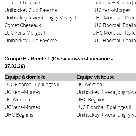
Comet Cheseaux
Unihockey Riviera Jo
Unihockey Club Payerne
L
UC Yens-Morges I
Unihockey Riviera Jongny-Vevey II
UHC Mont-sur-Rolle
Comet Cheseaux
LUC Floorball Epalin
L
UC Yens-Morges I
UHC Mont-sur-Rolle
Unihockey Club Payerne
LUC Floorball Epalin
Groupe B - Ronde 1 (
Cheseaux-sur-Lausanne
-
07.03.26
)
Equipe à domicile
Equipe visiteuse
LUC Floorball Epalinges II
UC Yverdon
UC Yens-Morges II
Unihockey Riviera Jongny-Ve
UC Yverdon
UHC Begnins
UC Yens-Morges II
LUC Floorball Epalinges II
UHC Begnins
Unihockey Riviera Jongny-Ve