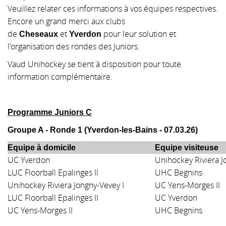
Veuillez relater ces informations à vos équipes respectives.
Encore un grand merci aux clubs
de
et
pour leur solution et
Cheseaux
Yverdon
l’organisation des rondes des Juniors.
Vaud Unihockey se tient à disposition pour toute
information complémentaire.
Programme Juniors C
Groupe A - Ronde 1 (
Yverdon-les-Bains
- 07.03.26)
Equipe à domicile
Equipe visiteuse
UC Yverdon
Unihockey Riviera J
LUC Floorball Epalinges II
UHC Begnins
Unihockey Riviera Jongny-Vevey I
UC Yens-Morges II
LUC Floorball Epalinges II
UC Yverdon
UC Yens-Morges II
UHC Begnins