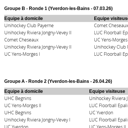
Groupe B - Ronde 1 (
Yverdon-les-Bains
- 07.03.26
)
Equipe à domicile
Equipe visiteus
Unihockey Club Payerne
Comet Cheseau
Unihockey Riviera Jongny-Vevey II
LUC Floorball Ep
Comet Cheseaux
UC Yens-Morges 
Unihockey Riviera Jongny-Vevey II
Unihockey Club 
UC Yens-Morges I
LUC Floorball Ep
Groupe A - Ronde 2 (Yverdon-les-Bains - 26.04.26)
Equipe à domicile
Equipe visiteuse
UHC Begnins
Unihockey Riviera 
UC Yens-Morges II
LUC Floorball Epali
UHC Begnins
UC Yverdon
Unihockey Riviera Jongny-Vevey I
LUC Floorball Epali
UC Yverdon
UC Yens-Morges II